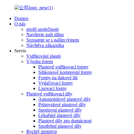
Domov
O nás
profil společnosti
Navštivte naši dílnu
Seznamte se s naším týmem
Návštěva zákazníka
Servis
Vstřikování plastů
Výroba forem
Plastové vstřikovací formy
Silikonové kompresní formy
Formy na tlakové lití
Vytlačovací formy
Lisovací formy
Plastové vstřikovací díly
Automobilové plastové díly
Průmyslové plastové díly
Sportovní plastové díly
Lékařské plastové díly
Plastové díly pro domácnost
Spotřební plastové díly
Rychlý prototyp