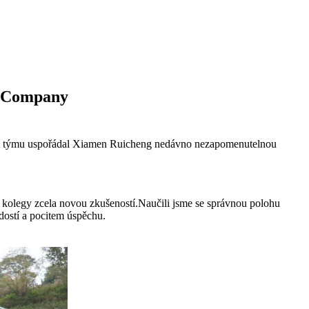
g Company
žnost týmu uspořádal Xiamen Ruicheng nedávno nezapomenutelnou
é kolegy zcela novou zkušeností.Naučili jsme se správnou polohu
rdostí a pocitem úspěchu.