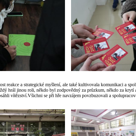
chlost reakce a strategické myšlení, ale také kultivovala komunikaci a 
aždý hrál jinou roli, někdo byl zodpovědný za průzkum, někdo za krytí a
áhli vítězství.Všichni se při hře navzájem povzbuzovali a spolupracov