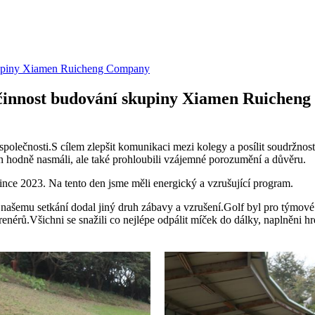
skupiny Xiamen Ruicheng Company
— činnost budování skupiny Xiamen Ruichen
h společnosti.S cílem zlepšit komunikaci mezi kolegy a posílit soudr
en hodně nasmáli, ale také prohloubili vzájemné porozumění a důvěru.
ince 2023. Na tento den jsme měli energický a vzrušující program.
rý našemu setkání dodal jiný druh zábavy a vzrušení.Golf byl pro týmov
renérů.Všichni se snažili co nejlépe odpálit míček do dálky, naplněni h