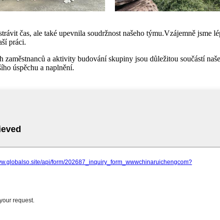
rávit čas, ale také upevnila soudržnost našeho týmu.Vzájemně jsme lépe 
ší práci.
zaměstnanců a aktivity budování skupiny jsou důležitou součástí našeh
šího úspěchu a naplnění.