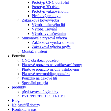
Prototyp CNC obrábění
Prototyp 3D tisku
Prototyp vakuového lití
Plechový prototyp
Zakázková kovovýroba
Výroba tlakového lití
Výroba lisování
Výroba vytlačováním
Silikonová a pryžová výroba
Zakázková výroba silikonu
Zakázková výroba pryže
Montáž a balení
Pouzdro
CNC obráběcí pouzdro
Plastové pouzdro na vstřikovací formy
Plastové pouzdro na díly vstřikování
Plastové overmolding pouzdro
Pouzdro na tlakové lití
Speciální projekt
produkty
představované výrobky
PVC/PPR/PPH POTRUBÍ
Blog
Nejčastější dotazy
Kontaktujte nás