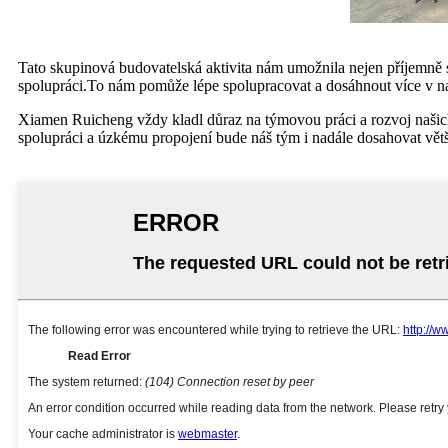
Tato skupinová budovatelská aktivita nám umožnila nejen příjemně st
spolupráci.To nám pomůže lépe spolupracovat a dosáhnout více v na
Xiamen Ruicheng vždy kladl důraz na týmovou práci a rozvoj našich 
spolupráci a úzkému propojení bude náš tým i nadále dosahovat vět