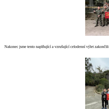
Nakonec jsme tento naplňující a vzrušující celodenní výlet zakončil