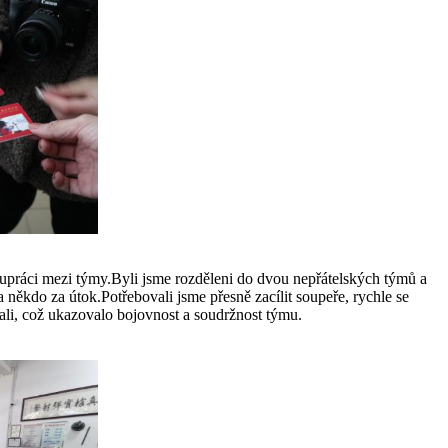
spolupráci mezi týmy.Byli jsme rozděleni do dvou nepřátelských týmů a
 někdo za útok.Potřebovali jsme přesně zacílit soupeře, rychle se
ali, což ukazovalo bojovnost a soudržnost týmu.