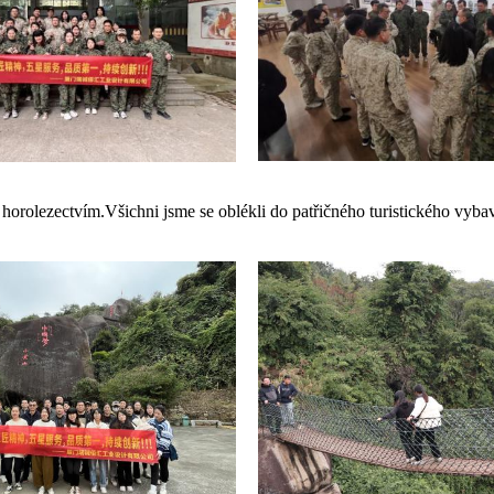
i horolezectvím.Všichni jsme se oblékli do patřičného turistického vyb