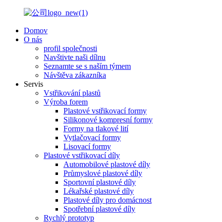
Domov
O nás
profil společnosti
Navštivte naši dílnu
Seznamte se s naším týmem
Návštěva zákazníka
Servis
Vstřikování plastů
Výroba forem
Plastové vstřikovací formy
Silikonové kompresní formy
Formy na tlakové lití
Vytlačovací formy
Lisovací formy
Plastové vstřikovací díly
Automobilové plastové díly
Průmyslové plastové díly
Sportovní plastové díly
Lékařské plastové díly
Plastové díly pro domácnost
Spotřební plastové díly
Rychlý prototyp