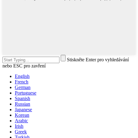
Stiskněte Enter pro vyhledávání
nebo ESC pro zavření
English
French
German
Portuguese
Spanish
Russian
Japanese
Korean
Arabic
Irish
Greek
Turkish