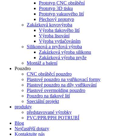
Prototyp CNC obrábění
Prototyp 3D tisku
Prototyp vakuového lití
Plechový prototyp
Zakázková kovovýroba
Výroba tlakového lití
Výroba lisování
Výroba vytlačováním
Silikonová a pryžová výroba
Zakázková výroba silikonu
Zakázková výroba pryže
Montáž a balení
Pouzdro
CNC obráběcí pouzdro
Plastové pouzdro na vstřikovací formy
Plastové pouzdro na díly vstřikování
Plastové overmolding pouzdro
Pouzdro na tlakové lití
Speciální projekt
produkty
představované výrobky
PVC/PPR/PPH POTRUBÍ
Blog
Nejčastější dotazy
Kontaktujte nás