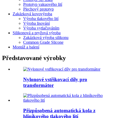
Prototyp vakuového lití
Plechový prototyp
Zakázková kovovýroba
Výroba tlakového lití
Výroba lisování
Výroba vytlačováním
Silikonová a pryžová výroba
Zakázková výroba silikonu
Common Grade Slicone
Montáž a balení
Představované výrobky
Nylonové vstřikovací díly pro
transformátor
Přizpůsobená automatická kola z
hliníkového tlakového lití