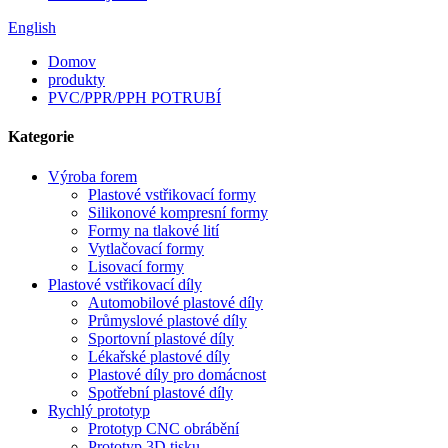
English
Domov
produkty
PVC/PPR/PPH POTRUBÍ
Kategorie
Výroba forem
Plastové vstřikovací formy
Silikonové kompresní formy
Formy na tlakové lití
Vytlačovací formy
Lisovací formy
Plastové vstřikovací díly
Automobilové plastové díly
Průmyslové plastové díly
Sportovní plastové díly
Lékařské plastové díly
Plastové díly pro domácnost
Spotřební plastové díly
Rychlý prototyp
Prototyp CNC obrábění
Prototyp 3D tisku