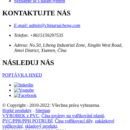
Seznamte se s naším týmem
KONTAKTUJTE NÁS
E-mail: admin@chinaruicheng.com
Telefon: +8615159297535
Adresa: No.50, Liheng Industrial Zone, Xinglin West Road,
Jimei District, Xiamen, Čína
NÁSLEDUJ NÁS
POPTÁVKA HNED
© Copyright - 2010-2022: Všechna práva vyhrazena.
Horké produkty
-
Sitemap
VÝROBEK z PVC
,
Čína továrny na vstřikování plastů
,
PVC/PPR/PPH POTRUBÍ
,
Čína vstřikovací díly
,
zakázkové
vstřikování
,
skladový produkt
,